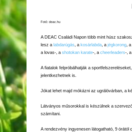
Fotó: deac.hu
A DEAC Családi Napon több mint húsz szakosztál
lesz a
labdarúgás
, a
kosárlabda
, a
jégkorong
, 
a lovas-, a
shotokan karate
-, a
cheerleaders
-, 
A fiatalok felpróbálhatják a sportfelszerelések
jelentkezhetnek is.
Jókat lehet majd mókázni az ugrálóvárban, a ké
Látványos műsorokkal is készülnek a szervezők
számítani.
A rendezvény ingyenesen látogatható, 9 órától d