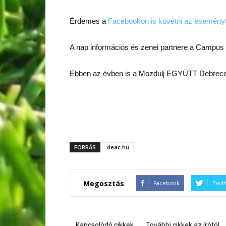
Érdemes a
Facebookon is követni az esemény
A nap információs és zenei partnere a Campus R
Ebben az évben is a Mozdulj EGYÜTT Debrecen
FORRÁS
deac.hu
Megosztás
Facebook
Twit
Kapcsolódó cikkek
További cikkek az írótól