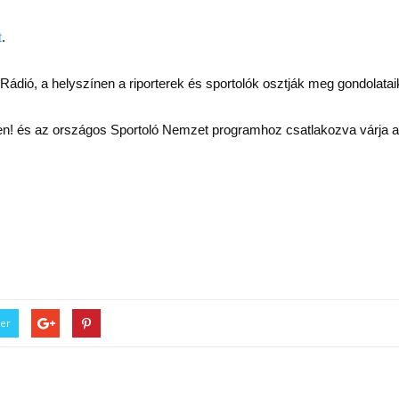
t
.
ádió, a helyszínen a riporterek és sportolók osztják meg gondolata
! és az országos Sportoló Nemzet programhoz csatlakozva várja 
ter