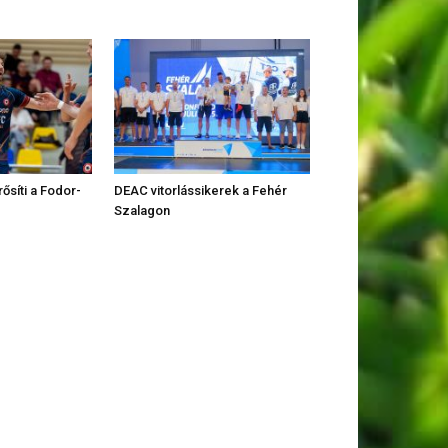
rősíti a Fodor-
DEAC vitorlássikerek a Fehér
Szalagon