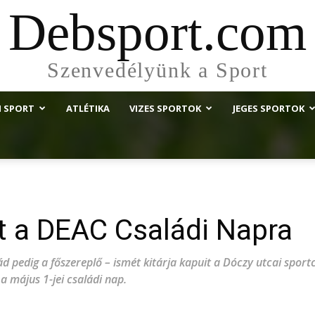
Debsport.com
Szenvedélyünk a Sport
I SPORT
ATLÉTIKA
VIZES SPORTOK
JEGES SPORTOK
t a DEAC Családi Napra
lád pedig a főszereplő – ismét kitárja kapuit a Dóczy utcai spo
 május 1-jei családi nap.