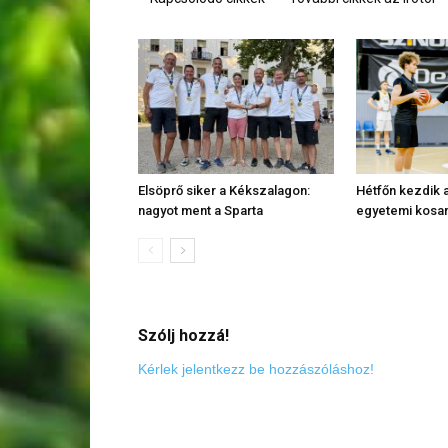
Elsöprő siker a Kékszalagon:
Hétfőn kezdik a
nagyot ment a Sparta
egyetemi kosa
Szólj hozzá!
Kérlek jelentkezz be hozzászóláshoz!