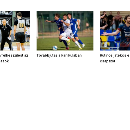
 felkészülést az
Továbbjutás a kánikulában
Rutinos játékos e
rasok
csapatot