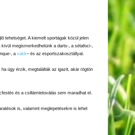
ő tehetséget. A kiemelt sportágak közül jelen
 kívül megismerkedhetünk a darts-, a sétafoci-,
anque-, a
sakk
– és az esportszakosztállyal.
ha úgy érzik, megtalálták az igazit, akár rögtön
cfestés és a csillámtetoválás sem maradhat el.
atésok is, valamint meglepetésekre is lehet