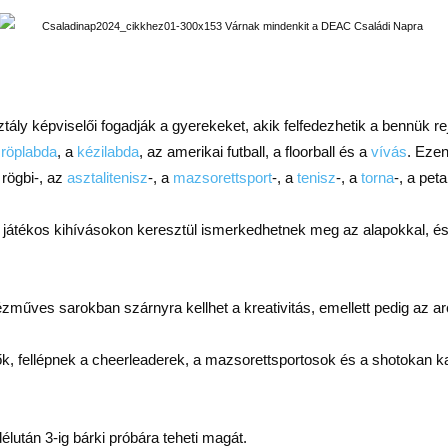
y képviselői fogadják a gyerekeket, akik felfedezhetik a bennük rejl
a
röplabda
, a
kézilabda
, az amerikai futball, a floorball és a
vívás
. Ezen
a rögbi-, az
asztalitenisz
-, a
mazsorettsport
-, a
tenisz
-, a
torna
-, a pet
et, játékos kihívásokon keresztül ismerkedhetnek meg az alapokkal, és 
zműves sarokban szárnyra kellhet a kreativitás, emellett pedig az ar
, fellépnek a cheerleaderek, a mazsorettsportosok és a shotokan kar
élután 3-ig bárki próbára teheti magát.