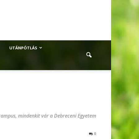
UTÁNPÓTLÁS
rtcampus, mindenkit vár a Debreceni Egyetem
0