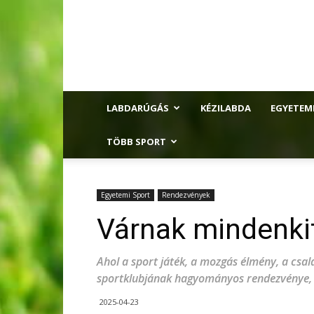
LABDARÚGÁS
KÉZILABDA
EGYETEM
TÖBB SPORT
Egyetemi Sport
Rendezvények
Várnak mindenki
Ahol a sport játék, a mozgás élmény, a csa
sportklubjának hagyományos rendezvénye, a
2025-04-23