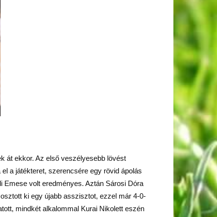
k át ekkor. Az első veszélyesebb lövést
 el a játékteret, szerencsére egy rövid ápolás
 Bali Emese volt eredményes. Aztán Sárosi Dóra
osztott ki egy újabb asszisztot, ezzel már 4-0-
tott, mindkét alkalommal Kurai Nikolett eszén