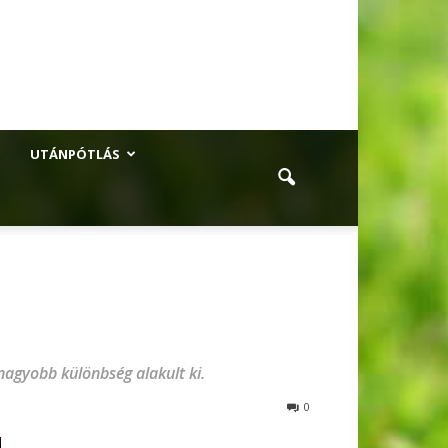
UTÁNPÓTLÁS
agyobb különbség alakult ki.
0