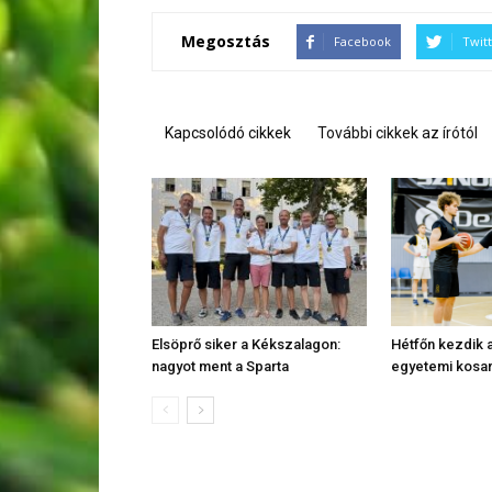
Megosztás
Facebook
Twit
Kapcsolódó cikkek
További cikkek az írótól
Elsöprő siker a Kékszalagon:
Hétfőn kezdik a
nagyot ment a Sparta
egyetemi kosa