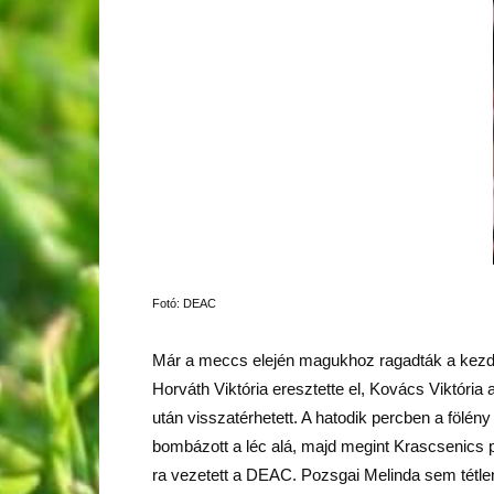
Fotó: DEAC
Már a meccs elején magukhoz ragadták a kezdem
Horváth Viktória eresztette el, Kovács Viktória
után visszatérhetett. A hatodik percben a fölén
bombázott a léc alá, majd megint Krascsenics pil
ra vezetett a DEAC. Pozsgai Melinda sem tétle