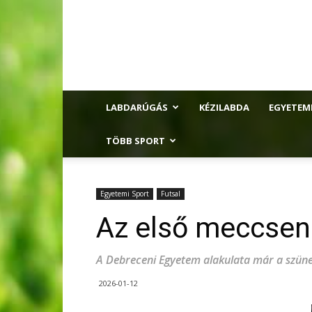
LABDARÚGÁS
KÉZILABDA
EGYETEM
TÖBB SPORT
Egyetemi Sport
Futsal
Az első meccsen 
A Debreceni Egyetem alakulata már a szünet
2026-01-12