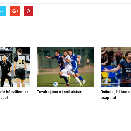
ter
 felkészülést az
Továbbjutás a kánikulában
Rutinos játékos e
rasok
csapatot