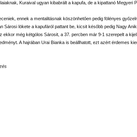
ulaiaknak, Kuraival ugyan kibabrált a kapufa, de a kipattanó Megyeri Pet
eceniek, ennek a mentalitásnak köszönhetően pedig fölényes győzelme
ásban Sárosi lökete a kapufáról pattant be, kicsit később pedig Nagy A
z ekkor még kétgólos Sárosit, a 37. percben már 9-1 szerepelt a kijel
redményt. A hajrában Urai Bianka is beállhatott, ezt azért érdemes ki
őzés