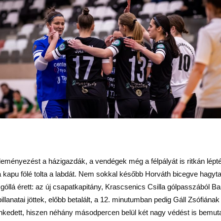
ényezést a házigazdák, a vendégek még a félpályát is ritkán lépté
 a kapu fölé tolta a labdát. Nem sokkal később Horváth bicegve hagyta
y góllá érett: az új csapatkapitány, Krascsenics Csilla gólpasszából
lanatai jöttek, előbb betalált, a 12. minutumban pedig Gáll Zsófiának 
nkedett, hiszen néhány másodpercen belül két nagy védést is bemuta