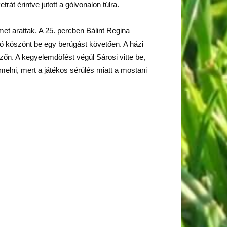
rát érintve jutott a gólvonalon túlra.
t arattak. A 25. percben Bálint Regina
nikó köszönt be egy berúgást követően. A házi
zőn. A kegyelemdöfést végül Sárosi vitte be,
emelni, mert a játékos sérülés miatt a mostani