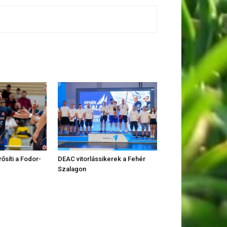
rősíti a Fodor-
DEAC vitorlássikerek a Fehér
Szalagon