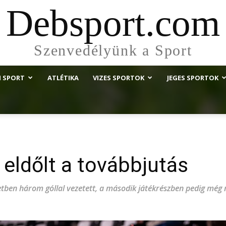
Debsport.com
Szenvedélyünk a Sport
I SPORT
ATLÉTIKA
VIZES SPORTOK
JEGES SPORTOK
eldőlt a továbbjutás
ben három góllal vezetett, a második játékrészben pedig még n