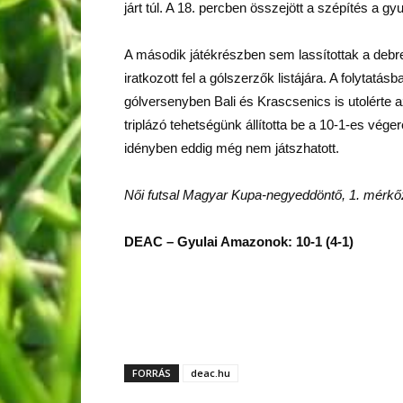
járt túl. A 18. percben összejött a szépítés a gy
A második játékrészben sem lassítottak a debr
iratkozott fel a gólszerzők listájára. A folytat
gólversenyben Bali és Krascsenics is utolérte a
triplázó tehetségünk állította be a 10-1-es vége
idényben eddig még nem játszhatott.
Női futsal Magyar Kupa-negyeddöntő, 1. mérk
DEAC – Gyulai Amazonok: 10-1 (4-1)
FORRÁS
deac.hu