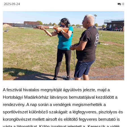
2025-09-24
0
A fesztivál hivatalos megnyitóját ágyúlövés jelezte, majd a
Hortobágyi Madárkórház látványos bemutatójával kezdődött a
rendezvény. A nap során a vendégek megismerhették a
sportlövészet különböző szakágait: a légfegyveres, pisztolyos és
koronglövészet mellett airsoft és elöltöltő fegyveres bemutató is
várta a látogatókat. Külön izgalmat jelentett a „Keressük a vidék