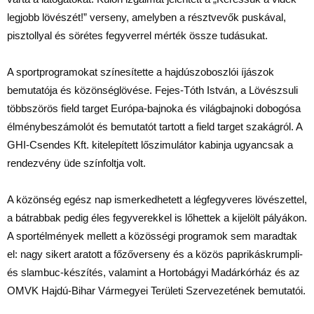
legjobb lövészét!” verseny, amelyben a résztvevők puskával,
pisztollyal és sörétes fegyverrel mérték össze tudásukat.
A sportprogramokat színesítette a hajdúszoboszlói íjászok
bemutatója és közönséglövése. Fejes-Tóth István, a Lövészsuli
többszörös field target Európa-bajnoka és világbajnoki dobogósa
élménybeszámolót és bemutatót tartott a field target szakágról. A
GHI-Csendes Kft. kitelepített lőszimulátor kabinja ugyancsak a
rendezvény üde színfoltja volt.
A közönség egész nap ismerkedhetett a légfegyveres lövészettel,
a bátrabbak pedig éles fegyverekkel is lőhettek a kijelölt pályákon.
A sportélmények mellett a közösségi programok sem maradtak
el: nagy sikert aratott a főzőverseny és a közös paprikáskrumpli-
és slambuc-készítés, valamint a Hortobágyi Madárkórház és az
OMVK Hajdú-Bihar Vármegyei Területi Szervezetének bemutatói.