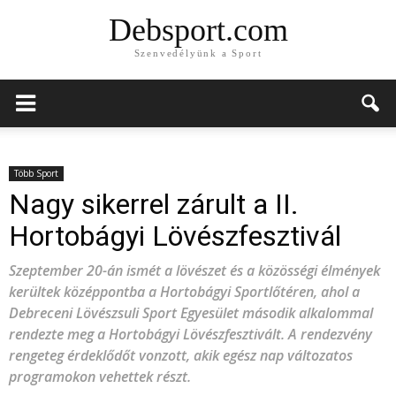
Debsport.com
Szenvedélyünk a Sport
Több Sport
Nagy sikerrel zárult a II.
Hortobágyi Lövészfesztivál
Szeptember 20-án ismét a lövészet és a közösségi élmények
kerültek középpontba a Hortobágyi Sportlőtéren, ahol a
Debreceni Lövészsuli Sport Egyesület második alkalommal
rendezte meg a Hortobágyi Lövészfesztivált. A rendezvény
rengeteg érdeklődőt vonzott, akik egész nap változatos
programokon vehettek részt.