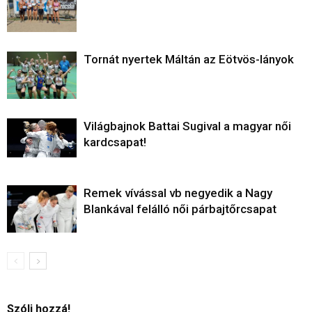
Tornát nyertek Máltán az Eötvös-lányok
Világbajnok Battai Sugival a magyar női
kardcsapat!
Remek vívással vb negyedik a Nagy
Blankával felálló női párbajtőrcsapat
Szólj hozzá!