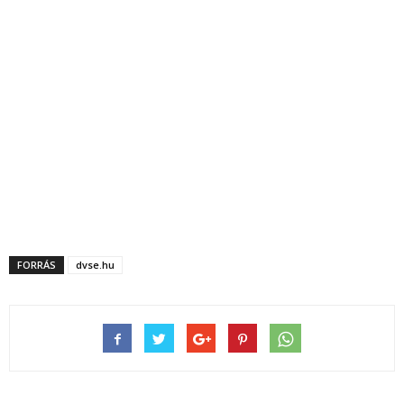
FORRÁS
dvse.hu