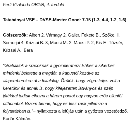
Férfi Vízilabda OB1/B, 4. forduló
Tatabányai VSE – DVSE-Master Good: 7-15 (1-3, 4-4, 1-2, 1-6)
Gólszerzők:
Albert 2, Várnagy 2, Galler, Fekete B., Szőke, ill.
Somorjai 4, Krizsai B. 3, Macsi M. 2, Macsi P. 2, Kis F., Tőzsér,
Krizsai Á., Bera
“Gratulálok a srácoknak a győzelemhez! Ehhez a sikerhez
mindenki beletette a magáét, a kapustól kezdve az
alapembereken át a fiatalokig. Örülök, hogy végre teljes volt a
keretünk és annak is, hogy kifejezetten látványos és szép
játékkal tudtuk elhozni a három pontot egy nagyon erős ellenfél
otthonából. Bízom benne, hogy ez lesz ránk jellemző a
folytatásban is.”
– nyilatkozta a lefújás után a győztes vezetőedző,
Kádár Kálmán.