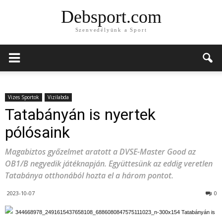
Debsport.com
Szenvedélyünk a Sport
Vizes Sportok
Vizilabda
Tatabányán is nyertek
pólósaink
Magabiztos győzelmet aratott a DVSE-Master Good az
OB1/B negyedik játéknapján. Együttesünk az eddig veretlen
Tatabánya otthonából hozta el a három pontot.
2023-10-07
0