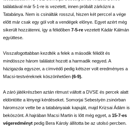
találatával már 5-1-re is vezetett, innen próbált zárkózni a
Tatabánya. Nem is csinálták rosszul, hiszen két perccel a vége
előtt már csak egy gól volt a vendégek előnye. Egyet azért még
sikerült hozzátenni, így a félidőben
7-5-re
vezetett Kádár Kálmán
együttese.
Visszafogottabban kezdték a felek a második félidőt és
mindössze három találatot hozott a harmadik negyed. A
házigazda egyszer, a címvédő pedig kétszer volt eredményes a
Macsi-testvéreknek köszönhetően
(6-9).
A záró játékrészben aztán ritmust váltott a DVSE és percek alatt
eldöntötte a lényegi kérdéseket. Somorjai Sebestyén zsinórban
háromszor vette be a tatabányaiak kapuját, majd Krizsai Ádám is
beköszönt. A hajrában Macsi Martin is lőtt még egyet, a
15-7-es
végeredményt
pedig Bera Károly állította be az utolsó percben.