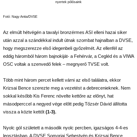
Fotó: Nagy Anita/DVSE
Az elmúlt hétvégén a tavalyi bronzérmes ASI elleni hazai siker
után azzal a szándékkal indult útnak szombat hajnalban a DVSE,
hogy megszerezze első idegenbeli győzelmét. Az ellenfél az
eddig háromból három bajnokiját- a Fehérvár, a Cegléd és a VIWA
OSC voltak a szenvedő felek – megnyerő TVSE volt.
Több mint három percet kellett várni az első találatra, ekkor
Krizsai Bence szerezte meg a vezetést a debrecenieknek. Nem
sokkal később Kis Ferenc növelte kettőre az előnyt, hat
másodperccel a negyed vége előtt pedig Tőzsér Dávid állította
vissza a közte kettőt
(1-3).
Nyolc gól született a második nyolc percben, igazságos 4-4-es
leosztásban. A DVSE Somorjai Sebestyén és Krizsai Bence