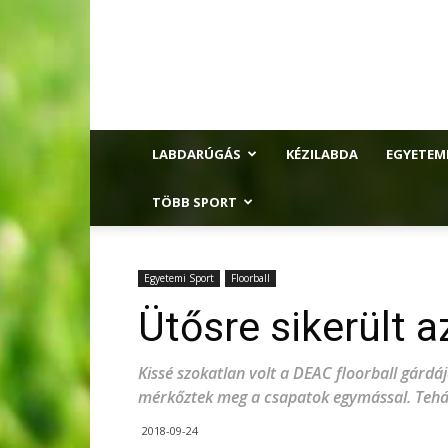
LABDARÚGÁS
KÉZILABDA
EGYETEM
TÖBB SPORT
Egyetemi Sport
Floorball
Ütősre sikerült 
Kissé szokatlan volt a DEAC floorball gárdá
mérkőztek meg a csapatok egymással. Tehát
2018-09-24