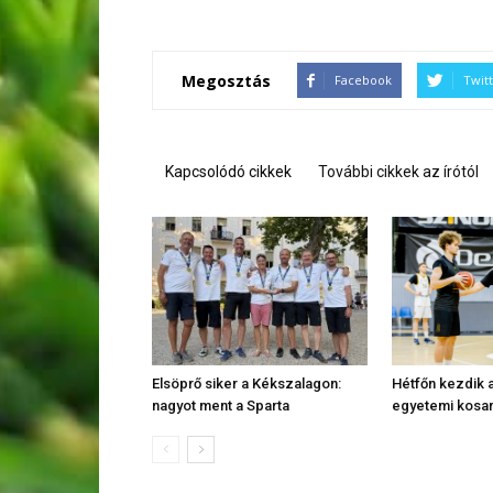
Megosztás
Facebook
Twit
Kapcsolódó cikkek
További cikkek az írótól
Elsöprő siker a Kékszalagon:
Hétfőn kezdik a
nagyot ment a Sparta
egyetemi kosa