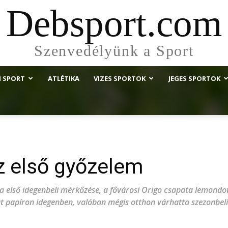
Debsport.com
Szenvedélyünk a Sport
I SPORT
ATLÉTIKA
VIZES SPORTOK
JEGES SPORTOK
az első győzelem
ja első idegenbeli mérkőzése, a fővárosi Origo csapata lemondo
 papíron idegenben, valóban mégis otthon várhatta szezonbeli 