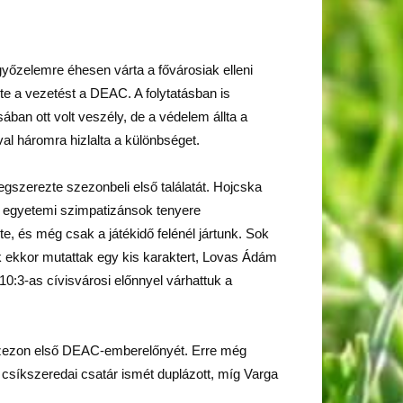
győzelemre éhesen várta a fővárosiak elleni
te a vezetést a DEAC. A folytatásban is
ban ott volt veszély, de a védelem állta a
val háromra hizlalta a különbséget.
gszerezte szezonbeli első találatát. Hojcska
 az egyetemi szimpatizánsok tenyere
te, és még csak a játékidő felénél jártunk. Sok
iak ekkor mutattak egy kis karaktert, Lovas Ádám
10:3-as cívisvárosi előnnyel várhattuk a
a szezon első DEAC-emberelőnyét. Erre még
 csíkszeredai csatár ismét duplázott, míg Varga