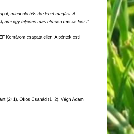
csapat, mindenki büszke lehet magára. A
t, ami egy teljesen más ritmusú meccs lesz.”
EF Komárom csapata ellen. A péntek esti
óránt (2+1), Okos Csanád (1+2), Végh Ádám