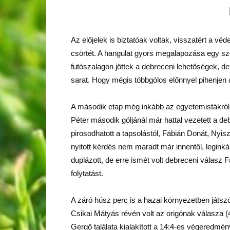
Az előjelek is biztatóak voltak, visszatért a 
csörtét. A hangulat gyors megalapozása egy szé
futószalagon jöttek a debreceni lehetőségek, d
sarat. Hogy mégis többgólos előnnyel pihenjen a 
A második etap még inkább az egyetemistákról s
Péter második góljánál már hattal vezetett a de
pirosodhatott a tapsolástól, Fábián Donát, Nyis
nyitott kérdés nem maradt már innentől, leginkáb
duplázott, de erre ismét volt debreceni válasz 
folytatást.
A záró húsz perc is a hazai környezetben játsz
Csikai Mátyás révén volt az origónak válasza (4
Gergő találata kialakított a 14:4-es végeredmén