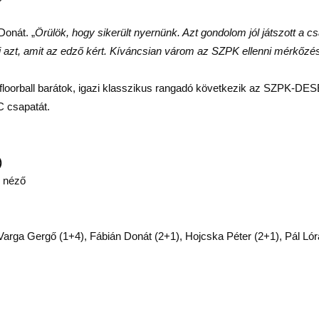
Donát. „
Örülök, hogy sikerült nyernünk. Azt gondolom jól játszott a 
i azt, amit az edző kért. Kíváncsian várom az SZPK ellenni mérkőzés
floorball barátok, igazi klasszikus rangadó következik az SZPK-DES
C csapatát.
)
 néző
Varga Gergő (1+4), Fábián Donát (2+1), Hojcska Péter (2+1), Pál L