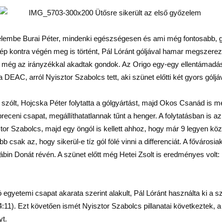
védelembe Burai Péter, mindenki egészségesen és ami még fontosabb, 
p kontra végén meg is történt, Pál Lóránt góljával hamar megszerez
e még az irányzékkal akadtak gondok. Az Origo egy-egy ellentámadásá
DEAC, arról Nyisztor Szabolcs tett, aki szünet előtti két gyors góljá
zólt, Hojcska Péter folytatta a gólgyártást, majd Okos Csanád is me
breceni csapat, megállíthatatlannak tűnt a henger. A folytatásban is
ztor Szabolcs, majd egy öngól is kellett ahhoz, hogy már 9 legyen köz
b csak az, hogy sikerül-e tíz gól fölé vinni a differenciát. A főváros
Fábin Donát révén. A szünet előtt még Hetei Zsolt is eredményes volt: 
ó egyetemi csapat akarata szerint alakult, Pál Lóránt használta ki 
:11). Ezt követően ismét Nyisztor Szabolcs pillanatai következtek, a
yt.