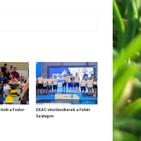
rősíti a Fodor-
DEAC vitorlássikerek a Fehér
Szalagon