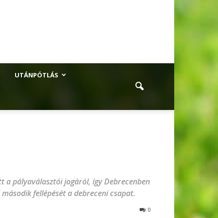
UTÁNPÓTLÁS
tt a pályaválasztói jogáról, így Debrecenben
második fellépését a debreceni csapat.
0