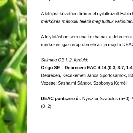
A lefújást követően örömmel nyilatkozott Fábin 
mérkőzés második felétől meg tudtuk valósítan
A folytatásban sem unatkozhatnak a debreceni 
mérkőzés igazi erőpróba elé állítja majd a DEA
Salming OB I, 2. forduló:
Origo SE – Debreceni EAC 4:14 (0:3, 3:7, 1:4
Debrecen, Kecskeméti János Sportcsarnok, 80
Vezette: Sashalmi Sándor, Szobonya Kornél
DEAC pontszerzői:
Nyisztor Szabolcs (5+0), 
(0+2)