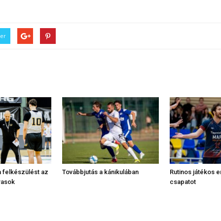
ter
 felkészülést az
Továbbjutás a kánikulában
Rutinos játékos e
rasok
csapatot