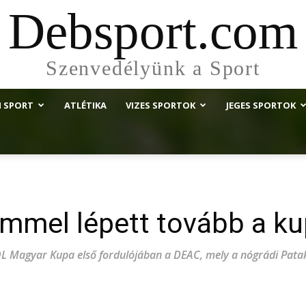
Debsport.com
Szenvedélyünk a Sport
I SPORT
ATLÉTIKA
VIZES SPORTOK
JEGES SPORTOK
emmel lépett tovább a k
OL Magyar Kupa első fordulójában a DEAC, mely a nógrádi Pata