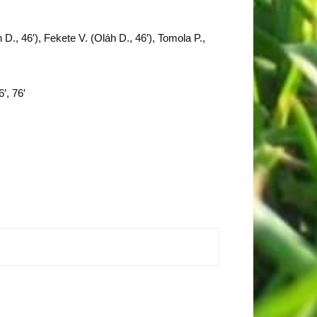
., 46′), Fekete V. (Oláh D., 46′), Tomola P.,
6′, 76′