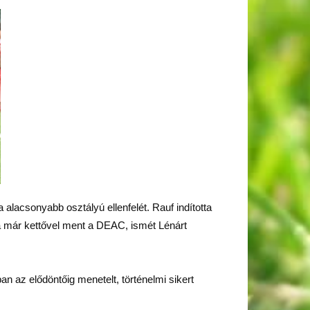
lacsonyabb osztályú ellenfelét. Rauf indította
rá már kettővel ment a DEAC, ismét Lénárt
n az elődöntőig menetelt, történelmi sikert