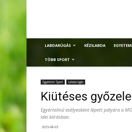
LABDARÚGÁS
KÉZILABDA
EGYETEM
TÖBB SPORT
Egyetemi Sport
Labdarúgás
Kiütéses győzel
Egyértelmű esélyesként lépett pályára a M
idei kiírásban.
2025-08-03