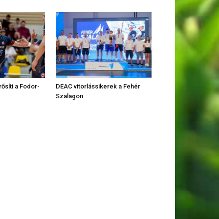
rősíti a Fodor-
DEAC vitorlássikerek a Fehér
Szalagon