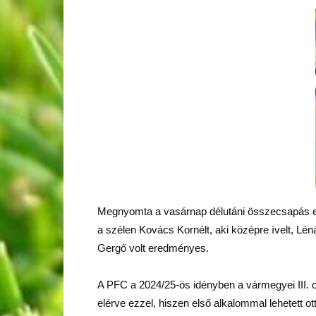
Megnyomta a vasárnap délutáni összecsapás elej
a szélen Kovács Kornélt, aki középre ívelt, Lé
Gergő volt eredményes.
A PFC a 2024/25-ös idényben a vármegyei III. o
elérve ezzel, hiszen első alkalommal lehetett ot