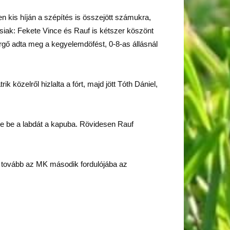
n kis híján a szépítés is összejött számukra,
osiak: Fekete Vince és Rauf is kétszer köszönt
ergő adta meg a kegyelemdöfést, 0-8-as állásnál
 közelről hizlalta a fórt, majd jött Tóth Dániel,
lte be a labdát a kapuba. Rövidesen Rauf
tt tovább az MK második fordulójába az