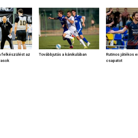
 felkészülést az
Továbbjutás a kánikulában
Rutinos játékos e
rasok
csapatot