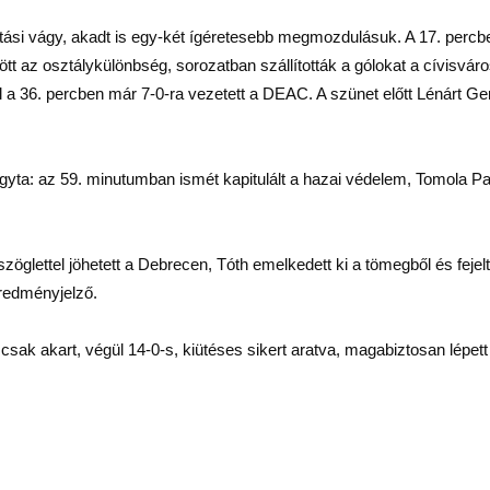
ítási vágy, akadt is egy-két ígéretesebb megmozdulásuk. A 17. percbe
ött az osztálykülönbség, sorozatban szállították a gólokat a cívisvár
el a 36. percben már 7-0-ra vezetett a DEAC. A szünet előtt Lénárt G
yta: az 59. minutumban ismét kapitulált a hazai védelem, Tomola Patrik
zöglettel jöhetett a Debrecen, Tóth emelkedett ki a tömegből és feje
eredményjelző.
 csak akart, végül 14-0-s, kiütéses sikert aratva, magabiztosan lépe