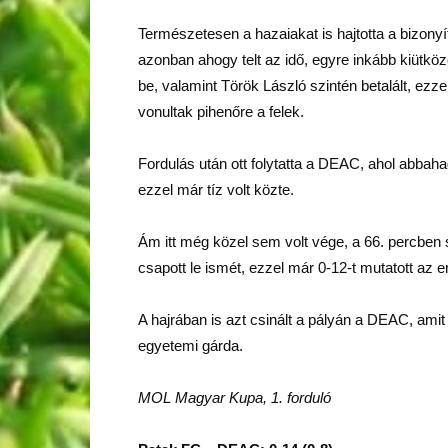
Természetesen a hazaiakat is hajtotta a bizony
azonban ahogy telt az idő, egyre inkább kiütköz
be, valamint Török László szintén betalált, ezz
vonultak pihenőre a felek.
Fordulás után ott folytatta a DEAC, ahol abbahag
ezzel már tíz volt közte.
Ám itt még közel sem volt vége, a 66. percben s
csapott le ismét, ezzel már 0-12-t mutatott az 
A hajrában is azt csinált a pályán a DEAC, amit
egyetemi gárda.
MOL Magyar Kupa, 1. forduló