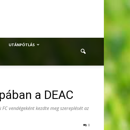
UTÁNPÓTLÁS
upában a DEAC
k FC vendégeként kezdte meg szereplését az
0