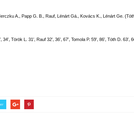
czku A., Papp G. B., Rauf, Lénárt Gá., Kovács K., Lénárt Ge. (Tóth D
, 34′, Török L. 31′, Rauf 32′, 36′, 67′, Tomola P. 59′, 86′, Tóth D. 63′, 6
ter