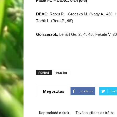
Patak FC – DEAC: 0-14 (0-8)
DEAC:
Ratku R.– Grecskó M. (Nagy A., 46′), Her
Török L. (Bora P., 46′)
Gólszerzők:
Lénárt Ge. 2′, 4′, 45′, Fekete V. 30′
FORRÁS
deac.hu
Megosztás
Facebook
Twit
Kapcsolódó cikkek
További cikkek az írótól