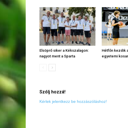
Elsöprő siker a Kékszalagon:
Hétfőn kezdik a
nagyot ment a Sparta
egyetemi kosa
Szólj hozzá!
Kérlek jelentkezz be hozzászóláshoz!