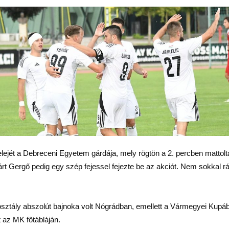
ét a Debreceni Egyetem gárdája, mely rögtön a 2. percben mattolta a
nárt Gergő pedig egy szép fejessel fejezte be az akciót. Nem sokkal 
sztály abszolút bajnoka volt Nógrádban, emellett a Vármegyei Kupába
t az MK főtábláján.