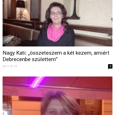
Nagy Kati: „összeteszem a két kezem, amiért
Debrecenbe születtem”
2017-10-13
0