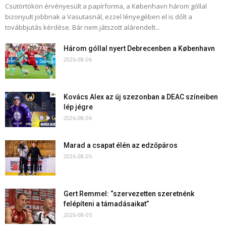
Csütörtökön érvényesült a papírforma, a København három góllal
bizonyult jobbnak a Vasutasnál, ezzel lényegében el is dőlt a
továbbjutás kérdése. Bár nem játszott alárendelt...
Három góllal nyert Debrecenben a København
2026-08-06
Kovács Alex az új szezonban a DEAC színeiben
lép jégre
2026-08-06
Marad a csapat élén az edzőpáros
2026-08-05
Gert Remmel: “szervezetten szeretnénk
felépíteni a támadásaikat”
2026-08-05