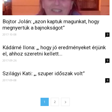
Bojtor Jolán: „azon kaptuk magunkat, hogy
megnyertük a bajnokságot”
2017-10-08
0
Kádárné Ilona: „, hogy jó eredményeket érjünk
el, ahhoz szeretni kellett...
2017-09-26
0
Szilágyi Kati: „, szuper időszak volt”
2017-09-08
0
1
2