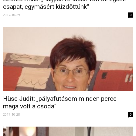
csapat, egymásért küzdöttünk”
2017-10-29
0
Hüse Judit: „pályafutásom minden perce
maga volt a csoda”
2017-10-28
0