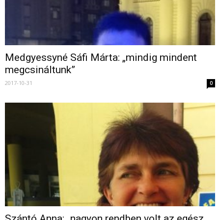
Medgyessyné Sáfi Márta: „mindig mindent
megcsináltunk”
2017-10-31
0
Szántó Anna: „nagyon rendben volt az egész