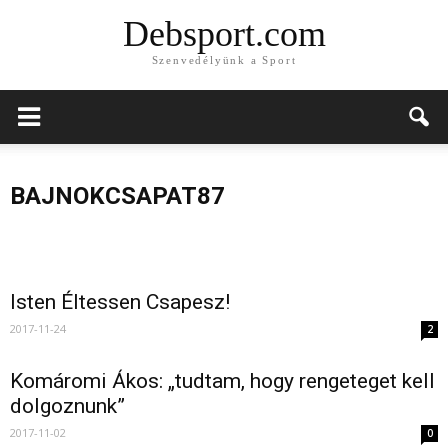
Debsport.com
Szenvedélyünk a Sport
Isten éltessen Ica!
BAJNOKCSAPAT87
2019-02-15
Isten éltessen Csapesz!
Isten élte
Isten Éltessen Csapesz!
2017-11-24
2
Komáromi Ákos: „tudtam, hogy rengeteget kell
dolgoznunk”
2017-11-02
0